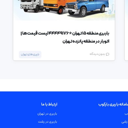
باربری منطقه 15 تهران ⭐️44449176 لیست قیمت ها |
اتوبار در منطقه پانزده تهران
بدون دیدگاه
باربری های تهران
انه باربری بارکوب
ارتباط با ما
وب
باربری در تهران
زشی
باربری در رشت