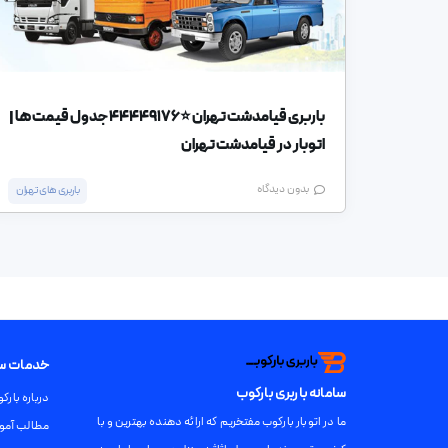
باربری قیامدشت تهران ⭐️44449176 جدول قیمت ها |
اتوبار در قیامدشت تهران
بدون دیدگاه
باربری های تهران
خدمات سام
سامانه باربری بارکوب
درباره بارک
ما در اتوبار بارکوب مفتخریم که ارائه دهنده بهترین و با
مطالب آمو