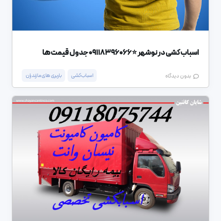
اسباب کشی در نوشهر ⭐️09118396066 جدول قیمت ها
اسباب کشی
باربری های مازندران
بدون دیدگاه