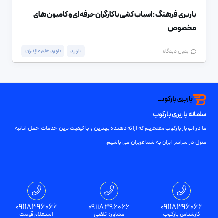
باربری فرهنگ : اسباب کشی با کارگران حرفه ای و کامیون های
مخصوص
باربری
باربری های مازندران
بدون دیدگاه
سامانه باربری بارکوب
ما در اتوبار بارکوب مفتخریم که ارائه دهنده بهترین و با کیفیت ترین خدمات حمل اثاثیه
منزل در سراسر ایران به شما عزیزان می باشیم.
تمامی حقوق برای باربری بارکوب محفوظ است
09118396066
09118396066
09118396066
کارشناس بارکوب
مشاوره تلفنی
استعلام قیمت