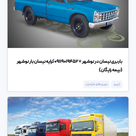
باربری نیسان در نوشهر ⭐️09119019452 کرایه نیسان بار نوشهر
(بیمه رایگان)
باربری
باربری های مازندران