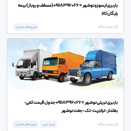
باربری ایسوزو نوشهر ⭐️09118396066 (مسقف و روباز) بیمه
رایگان کالا
بدون دیدگاه
باربری های مازندران
باربری تریلی نوشهر ⭐️09118396066 جدول قیمت کفی-
بغلدار-ترانزیت-تک-جفت نوشهر
باربری تریلی
باربری های مازندران
بدون دیدگاه