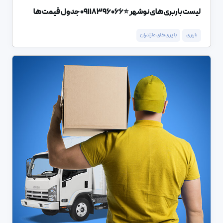
لیست باربری های نوشهر ⭐️09118396066 جدول قیمت ها
باربری
باربری های مازندران