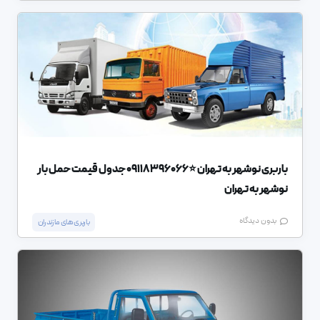
باربری نوشهر به تهران ⭐️09118396066 جدول قیمت حمل بار
نوشهر به تهران
بدون دیدگاه
باربری های مازندران