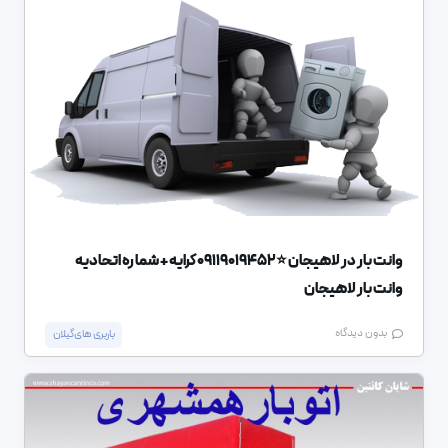
وانت بار در لاهیجان ⭐️09119019452 کرایه + شماره اتحادیه
وانت بار لاهیجان
بدون دیدگاه
باربری های گیلان