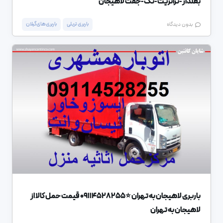
بغلدار-ترانزیت-تک-جفت لاهیجان
باربری تریلی
باربری های گیلان
بدون دیدگاه
باربری لاهیجان به تهران ⭐️09114528255 قیمت حمل کالا از
لاهیجان به تهران