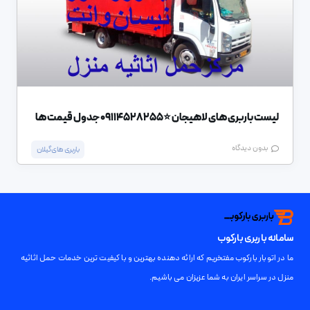
لیست باربری های لاهیجان ⭐️09114528255 جدول قیمت ها
بدون دیدگاه
باربری های گیلان
سامانه باربری بارکوب
ما در اتوبار بارکوب مفتخریم که ارائه دهنده بهترین و با کیفیت ترین خدمات حمل اثاثیه
منزل در سراسر ایران به شما عزیزان می باشیم.