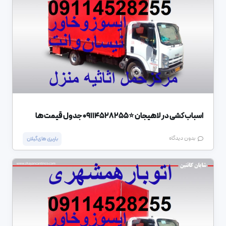
اسباب کشی در لاهیجان ⭐️09114528255 جدول قیمت ها
بدون دیدگاه
باربری های گیلان