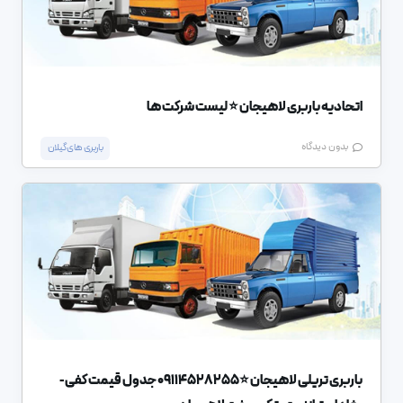
اتحادیه باربری لاهیجان ⭐ لیست شرکت ها
بدون دیدگاه
باربری های گیلان
باربری تریلی لاهیجان ⭐️09114528255 جدول قیمت کفی-