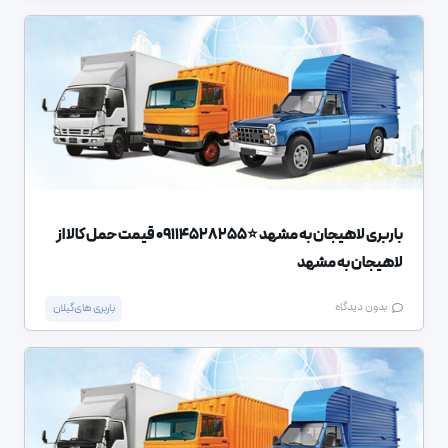
باربری لاهیجان به مشهد ⭐️09114528255 قیمت حمل کالا از
لاهیجان به مشهد
بدون دیدگاه
باربری های گیلان