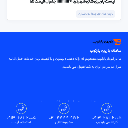
لیست باربری های شهرکرد ⭐️11111111111 جدول قیمت ها
باربری های چهارمحال و بختیاری
سامانه باربری بارکوب
ما در اتوبار بارکوب مفتخریم که ارائه دهنده بهترین و با کیفیت ترین خدمات حمل اثاثیه
منزل در سراسر ایران به شما عزیزان می باشیم.
تمامی حقوق برای باربری بارکوب محفوظ است
0913-681-2005
021-4444-9176
0913-681-2005
کارشناس بارکوب
مشاوره تلفنی
استعلام قیمت