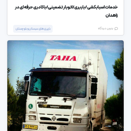
خدمات اسبابکشی /باربری/اتوبار تضمینی/باکادری حرفه ای در
زاهدان
بدون دیدگاه
باربری های سیستان و بلوچستان