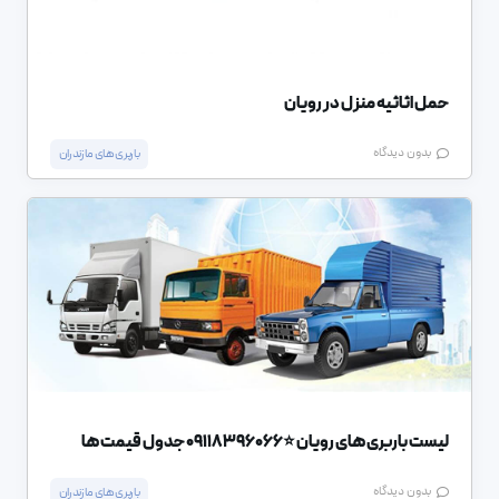
حمل اثاثیه منزل در رویان
بدون دیدگاه
باربری های مازندران
لیست باربری های رویان ⭐️09118396066 جدول قیمت ها
بدون دیدگاه
باربری های مازندران