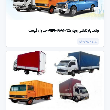
وانت بار تلفنی رویان☎️09119019452 جدول قیمت
باربری های مازندران