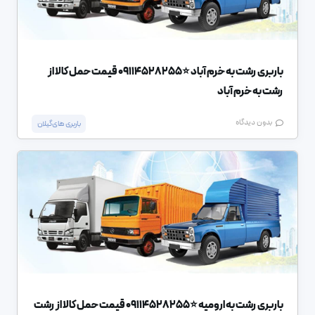
باربری رشت به خرم آباد ⭐️09114528255 قیمت حمل کالا از
رشت به خرم آباد
بدون دیدگاه
باربری های گیلان
باربری رشت به ارومیه ⭐️09114528255 قیمت حمل کالا از رشت