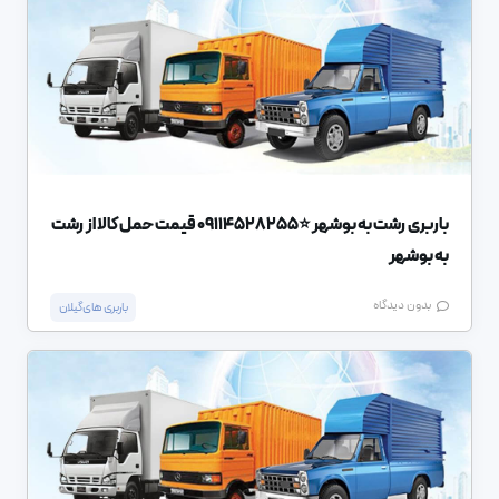
باربری رشت به بوشهر ⭐️09114528255 قیمت حمل کالا از رشت
به بوشهر
بدون دیدگاه
باربری های گیلان