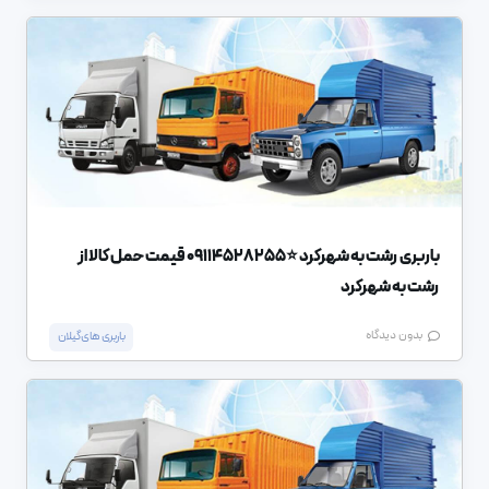
باربری رشت به شهرکرد ⭐️09114528255 قیمت حمل کالا از
رشت به شهرکرد
بدون دیدگاه
باربری های گیلان