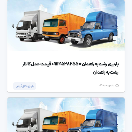
باربری رشت به زاهدان ⭐️09114528255 قیمت حمل کالا از
رشت به زاهدان
بدون دیدگاه
باربری های گیلان