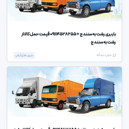
باربری رشت به سنندج ⭐️09114528255 قیمت حمل کالا از
رشت به سنندج
بدون دیدگاه
باربری های گیلان