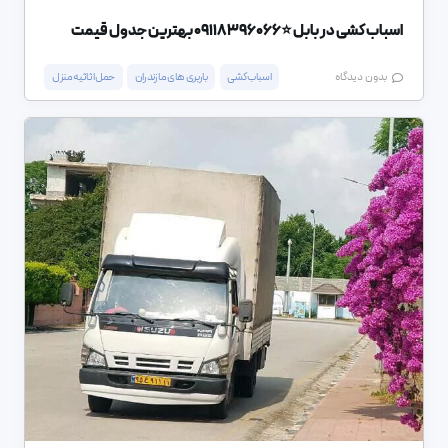
اسباب کشی در بابل ⭐️09118396066 بهترین جدول قیمت
اسباب کشی
باربری های مازندران
حمل اثاثیه منزل
بدون دیدگاه