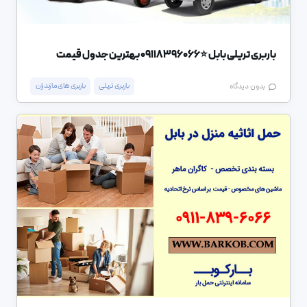
باربری تریلی بابل ⭐️09118396066 بهترین جدول قیمت
باربری تریلی
باربری های مازندران
بدون دیدگاه