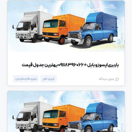
باربری ایسوزو بابل ⭐️09118396066 بهترین جدول قیمت
باربری خاور
باربری های مازندران
بدون دیدگاه