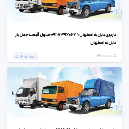
باربری بابل به اصفهان ⭐️09118396066 جدول قیمت حمل بار
بابل به اصفهان
بدون دیدگاه
باربری های مازندران