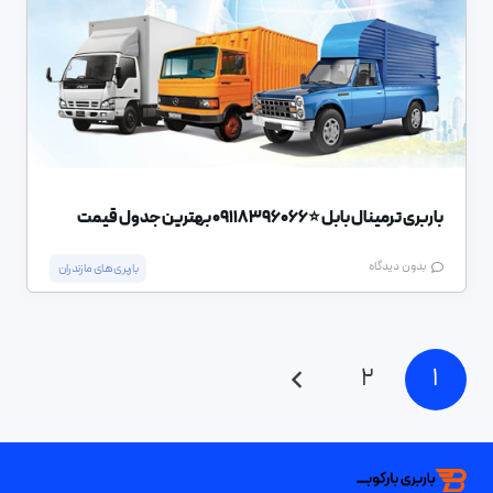
باربری ترمینال بابل ⭐️09118396066 بهترین جدول قیمت
بدون دیدگاه
باربری های مازندران
2
1