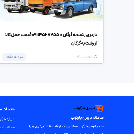
باربری رشت به گرگان ⭐️09114528255 قیمت حمل کالا
از رشت به گرگان
بدون دیدگاه
باربری های گیلان
خدمات سام
سامانه باربری بارکوب
درباره بارک
ما در اتوبار بارکوب مفتخریم که ارائه دهنده بهترین و با
مطالب آمو