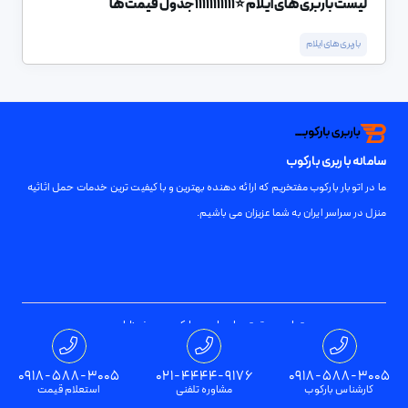
لیست باربری های ایلام ⭐️11111111111 جدول قیمت ها
باربری های ایلام
سامانه باربری بارکوب
ما در اتوبار بارکوب مفتخریم که ارائه دهنده بهترین و با کیفیت ترین خدمات حمل اثاثیه
منزل در سراسر ایران به شما عزیزان می باشیم.
تمامی حقوق برای باربری بارکوب محفوظ است
0918-588-3005
021-4444-9176
0918-588-3005
کارشناس بارکوب
مشاوره تلفنی
استعلام قیمت