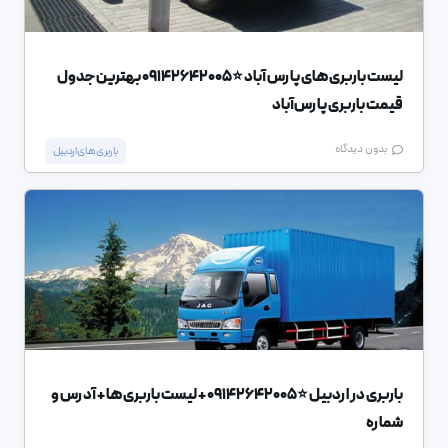
لیست باربری های پارس آباد ⭐️09142642005 بهترین جدول
قیمت باربری پارس‌آباد
بدون دیدگاه
باربری های اردبیل
باربری در اردبیل ⭐️09142642005 + لیست باربری ها + آدرس و
شماره