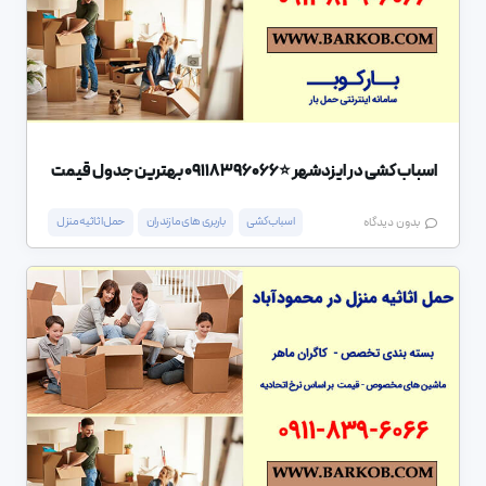
اسباب کشی در ایزدشهر ⭐️09118396066 بهترین جدول قیمت
اسباب کشی
باربری های مازندران
حمل اثاثیه منزل
بدون دیدگاه