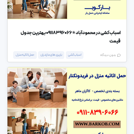
اسباب کشی در محمودآباد ⭐️09118396066 بهترین جدول
قیمت
اسباب کشی
باربری های مازندران
حمل اثاثیه منزل
بدون دیدگاه