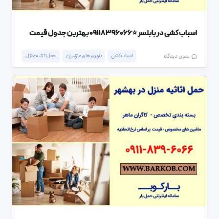
اسباب کشی در بابلسر ⭐️09118396066 بهترین جدول قیمت
اسباب کشی
باربری های مازندران
حمل اثاثیه منزل
بدون دیدگاه