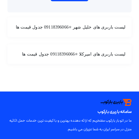
لیست باربری های خلیل شهر ⭐️09118396066 جدول قیمت ها
لیست باربری های امیرکلا ⭐️09118396066 جدول قیمت ها
سامانه باربری بارکوب
ما در اتوبار بارکوب مفتخریم که ارائه دهنده بهترین و با کیفیت ترین خدمات حمل اثاثیه
منزل در سراسر ایران به شما عزیزان می باشیم.