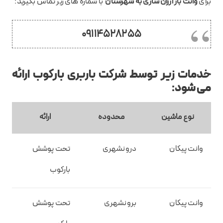
برای
وانت بار ارزان ساری به شهرستان
با شماره های زیر تماس بگیرید:
09114528255
خدمات زیر توسط شرکت باربری بارکوب ارائه
می شود:
نوع ماشین
محدوده
ارائه
وانت پیکان
درونشهری
تحت پوشش
بارکوب
وانت پیکان
برونشهری
تحت پوشش