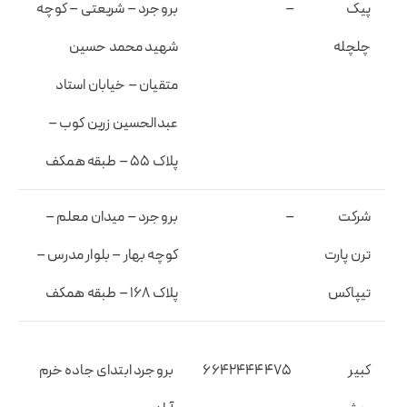
پیک
–
بروجرد – شریعتی – کوچه
چلچله
شهید محمد حسین
متقیان – خیابان استاد
عبدالحسین زرین کوب –
پلاک ۵۵ – طبقه همکف
شرکت
–
بروجرد – میدان معلم –
ترن پارت
کوچه بهار – بلوار مدرس –
تیپاکس
پلاک ۱۶۸ – طبقه همکف
کبیر
۶۶۴۲۴۴۴۴۷۵
بروجرد ابتدای جاده خرم