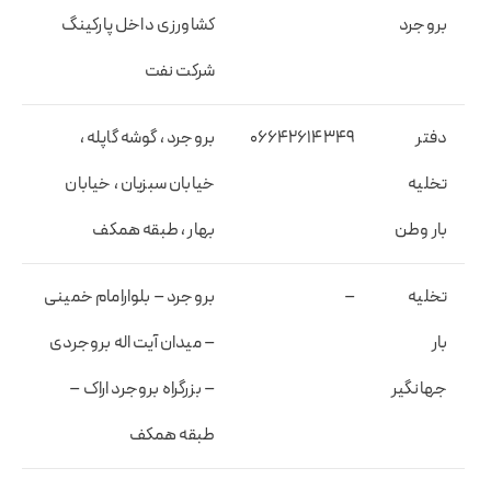
بروجرد
کشاورزی داخل پارکینگ
شرکت نفت
دفتر
۰۶۶۴۲۶۱۴۳۴۹
بروجرد ، گوشه گاپله ،
تخلیه
خیابان سبزیان ، خیابان
بار وطن
بهار ، طبقه همکف
تخلیه
–
بروجرد – بلوارامام خمینی
بار
– میدان آیت اله بروجردی
جهانگیر
– بزرگراه بروجرد اراک –
طبقه همکف