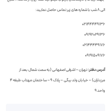
الی 8 شب با شماره های زیر تماس حاصل نمایید:
02144449136
09192029136
02144449176
09191509176
آدرس دفتر:
تهران – اشرفی اصفهانی (به سمت شمال بعد از
مرزداران) – خیابان ولد بیگی – پلاک 9 – ساختمان مهتاب طبقه 4
واحد 9