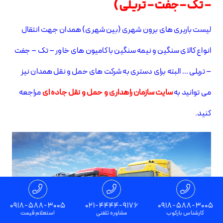
– تک – جفت – تریلی )
لیست باربری های برون شهری (بین شهری) همدان جهت انتقال
انواع کالای سنگین و نیمه سنگین با کامیون های خاور – تک – جفت
– تریلی … البته برای دستری به شرکت های حمل و نقل همدان نیز
می توانید به
سایت سازمان راهداری و حمل و نقل جاده ای
مراجعه
کنید.
0918-588-3005
021-4444-9176
0918-588-3005
کارشناس بارکوب
مشاوره تلفنی
استعلام قیمت