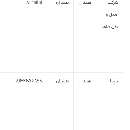
شرکت
همدان
همدان
8131111111
حمل و
نقل طاها
درسا
همدان
همدان
8132656868