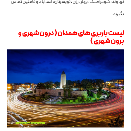
نهاوند، کبودرآهنگ، بهار، رزن، تویسرکان، اسدآباد و فامنین تماس
بگیرید.
لیست باربری های همدان ( درون شهری و
برون شهری )