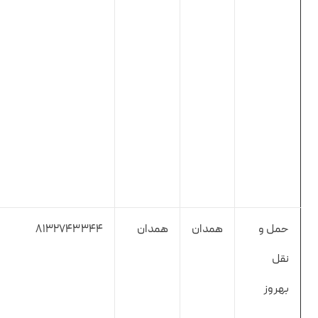
حمل و
همدان
همدان
8132743344
نقل
بهروز