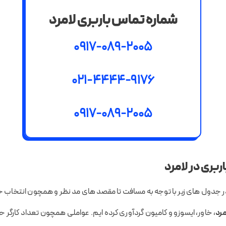
شماره تماس باربری لامرد
0917-089-2005
021-4444-9176
0917-089-2005
بری در لامرد
در جدول های زیر با توجه به مسافت تا مقصد های مد نظر و همچون انتخاب
مرد
، خاور، ایسوزو و کامیون گردآوری کرده ایم. عواملی همچون تعداد کارگر ح