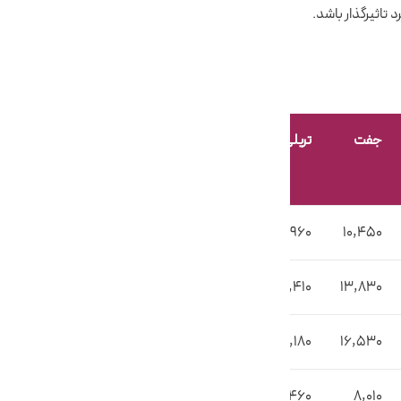
تاثیرگذار باشد.
جفت
تریلی
12,960
10,450
16,410
13,830
19,180
16,530
10,460
8,010