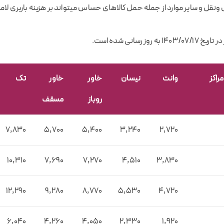
نقل و سایر موارد از جمله حمل کالاهای حساس میتواند بر هزینه باربری لامرد 
وز رسانی شده است.
مراکز
وانت
نیسان
خاور
خاور
تک
روباز
مسقف
7,830
5,700
5,400
3,240
2,720
10,310
7,690
7,270
4,510
3,830
12,290
9,280
8,770
5,530
4,720
6,040
4,260
4,050
2,330
1,920