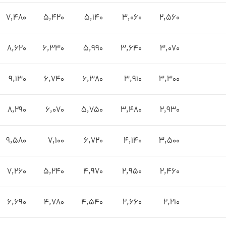
7,480
5,420
5,140
3,060
2,560
8,620
6,330
5,990
3,640
3,070
9,130
6,740
6,380
3,910
3,300
8,290
6,070
5,750
3,480
2,930
9,580
7,100
6,720
4,140
3,500
7,260
5,240
4,970
2,950
2,460
6,690
4,780
4,540
2,660
2,210