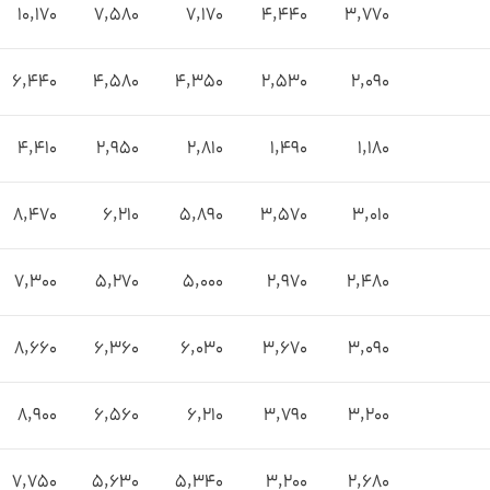
10,170
7,580
7,170
4,440
3,770
6,440
4,580
4,350
2,530
2,090
4,410
2,950
2,810
1,490
1,180
8,470
6,210
5,890
3,570
3,010
7,300
5,270
5,000
2,970
2,480
8,660
6,360
6,030
3,670
3,090
8,900
6,560
6,210
3,790
3,200
7,750
5,630
5,340
3,200
2,680