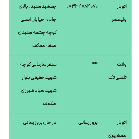
اتوبار
08334784070
جمشید سفید , بالای
ولیعصر
جاده .خیابان اصلی
کوچه چشمه سفیدی
طبقه همکف
وانت
**
سنقر سازمانی کوچه
تلفنی تک
شهید حقیقی بلوار
شهید صیاد شیرازی
هکمف
اتوبار
بروز رسانی
در حال بروز رسانی
همشهری