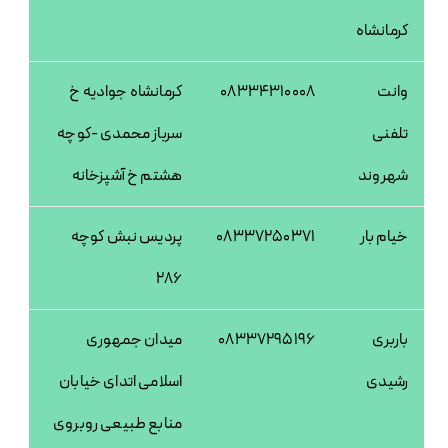
کرمانشاه
وانت
08334310008
کرمانشاه جوادیه خ
تلفنی
سرباز محمدی -کوچه
شهروند
هشتم خ آشپزخانه
خیام بار
08337250371
پردیس نبش کوچه
286
باربری
08337295196
میدان جمهوری
رشیدی
اسلامی اتدای خیابان
منابع طبیعی روبروی