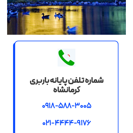
شماره تلفن پایانه باربری
کرمانشاه
0918-588-3005
021-4444-9176