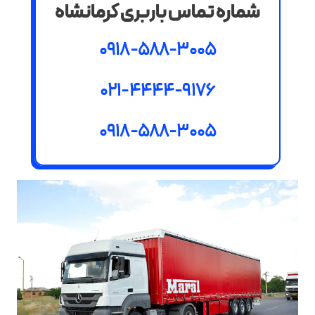
شماره تماس باربری کرمانشاه
0918-588-3005
021-4444-9176
0918-588-3005