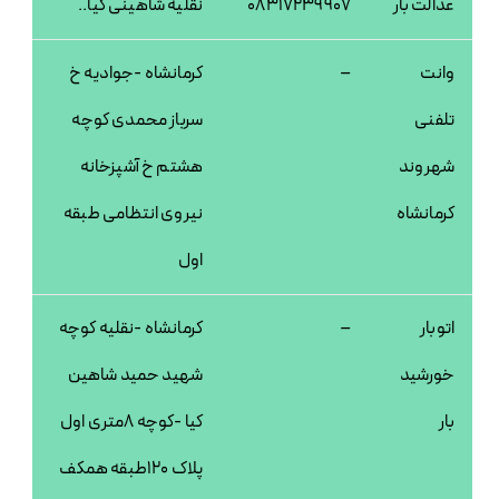
عدالت بار
08317239907
نقلیه شاهینی کیا..
وانت
–
کرمانشاه -جوادیه خ
تلفنی
سرباز محمدی کوچه
شهروند
هشتم خ آشپزخانه
کرمانشاه
نیروی انتظامی طبقه
اول
اتوبار
–
کرمانشاه -نقلیه کوچه
خورشید
شهید حمید شاهین
بار
کیا -کوچه 8متری اول
پلاک 120طبقه همکف