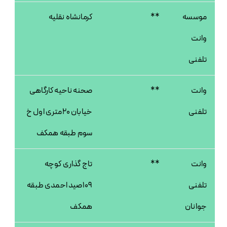
موسسه
**
کرمانشاه نقلیه
وانت
تلفنی
وانت
**
صحنه ناحیه کارگاهی
تلفنی
خیابان 20متری اول خ
سوم طبقه همکف
وانت
**
تاج گذاری کوچه
تلفنی
109صید احمدی طبقه
جوانان
همکف